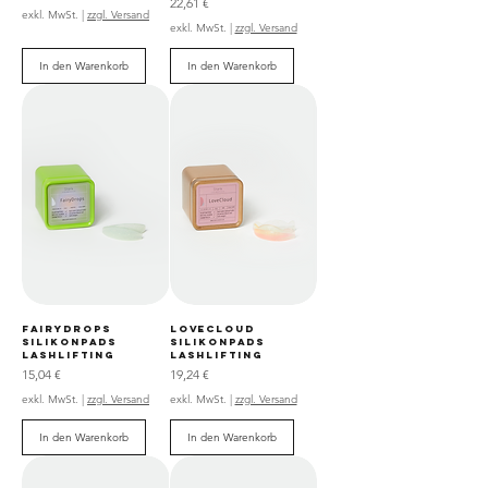
Preis
22,61 €
exkl. MwSt.
|
zzgl. Versand
exkl. MwSt.
|
zzgl. Versand
In den Warenkorb
In den Warenkorb
FairyDrops
LoveCloud
Silikonpads
Silikonpads
Lashlifting
Lashlifting
Preis
Preis
15,04 €
19,24 €
exkl. MwSt.
|
zzgl. Versand
exkl. MwSt.
|
zzgl. Versand
In den Warenkorb
In den Warenkorb