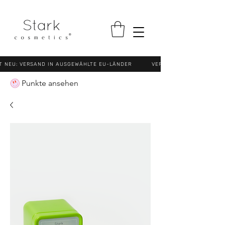
NEU: VERSAND IN AUSGEWÄHLTE EU-LÄNDER VERSANDKOSTENFREI (N
Punkte ansehen