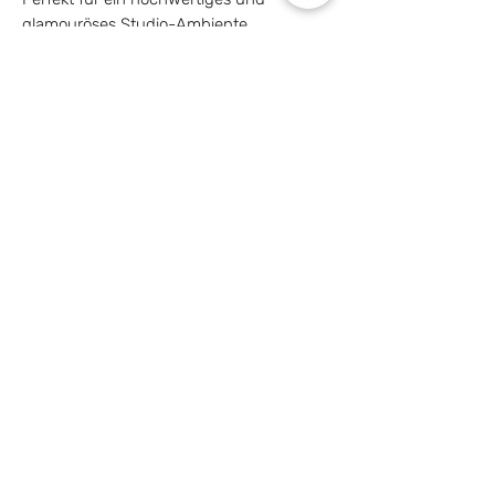
glamouröses Studio-Ambiente.
STARK COSMETICS®
Gerhart-Hauptmann-Straße 38a
36041 Fulda