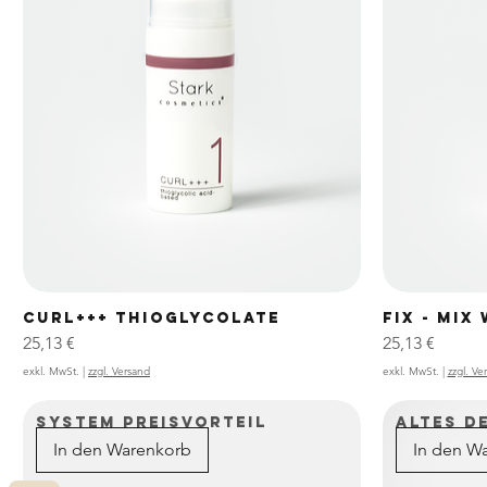
CURL+++ THIOGLYCOLATE
FIX - MIX
Preis
Preis
25,13 €
25,13 €
exkl. MwSt.
|
zzgl. Versand
exkl. MwSt.
|
zzgl. Ve
SYSTEM PREISVORTEIL
ALTES D
In den Warenkorb
In den W