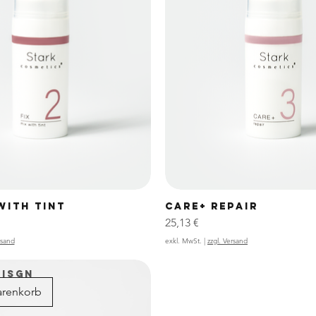
 WITH TINT
CARE+ REPAIR
Preis
25,13 €
rsand
exkl. MwSt.
|
zzgl. Versand
EISGN
arenkorb