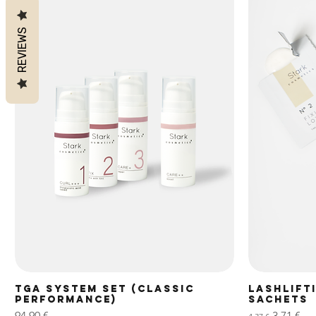
REVIEWS
TGA System Set (Classic
LASHLIFT
Performance)
SACHETS
Preis
Standardprei
Sale-Prei
94,90 €
3,71 €