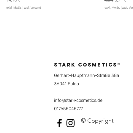
4,37 €
exkl. MwSt.
|
zzgl. Versand
exkl. MwSt.
|
zzgl. Ve
STARK COSMETICS®
Gerhart-Hauptmann-Straße 38a
36041 Fulda
info@stark-cosmetics.de
017655045777
© Copyright