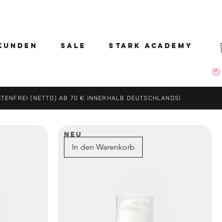
KUNDEN
SALE
STARK ACADEMY
ENFREI (NETTO) AB 70 € INNERHALB DEUTSCHLANDS!
NEU
In den Warenkorb