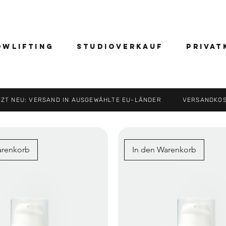
owlifting
STUDIOVERKAUF
PRIVAT
T NEU: VERSAND IN AUSGEWÄHLTE EU-LÄNDER VERSANDKOST
arenkorb
In den Warenkorb