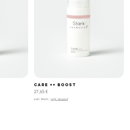
CARE ++ BOOST
Preis
27,65 €
exkl. MwSt.
|
zzgl. Versand