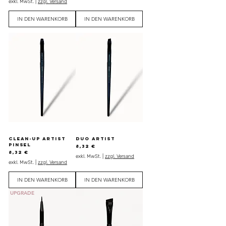
exkl. MwSt.
|
zzgl. Versand
IN DEN WARENKORB
IN DEN WARENKORB
Clean-up Artist
Duo Artist
Pinsel
Preis
8,32 €
Preis
8,32 €
exkl. MwSt.
|
zzgl. Versand
exkl. MwSt.
|
zzgl. Versand
IN DEN WARENKORB
IN DEN WARENKORB
UPGRADE