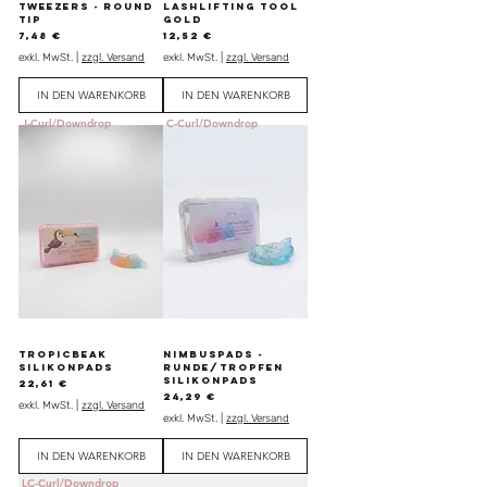
TWEEZERS - ROUND
LASHLIFTING TOOL
TIP
GOLD
Preis
Preis
7,48 €
12,52 €
exkl. MwSt.
|
zzgl. Versand
exkl. MwSt.
|
zzgl. Versand
IN DEN WARENKORB
IN DEN WARENKORB
J-Curl/Downdrop
C-Curl/Downdrop
TropicBeak
NimbusPads -
Silikonpads
Runde/Tropfen
Silikonpads
Preis
22,61 €
Preis
24,29 €
exkl. MwSt.
|
zzgl. Versand
exkl. MwSt.
|
zzgl. Versand
IN DEN WARENKORB
IN DEN WARENKORB
LC-Curl/Downdrop