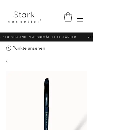
NEU: VERSAND IN AUSGEWÄHLTE EU-LÄNDER VERSANDKOSTENFREI (N
Punkte ansehen