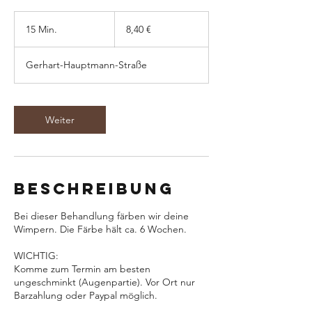
8,40
Euro
15 Min.
1
8,40 €
5
M
Gerhart-Hauptmann-Straße
i
n
.
Weiter
Beschreibung
Bei dieser Behandlung färben wir deine
Wimpern. Die Färbe hält ca. 6 Wochen.
WICHTIG:
Komme zum Termin am besten
ungeschminkt (Augenpartie). Vor Ort nur