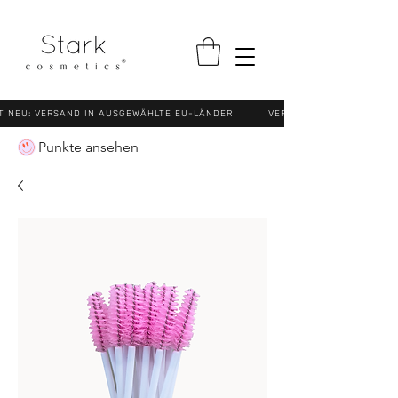
NEU: VERSAND IN AUSGEWÄHLTE EU-LÄNDER VERSANDKOSTENFREI (N
Punkte ansehen